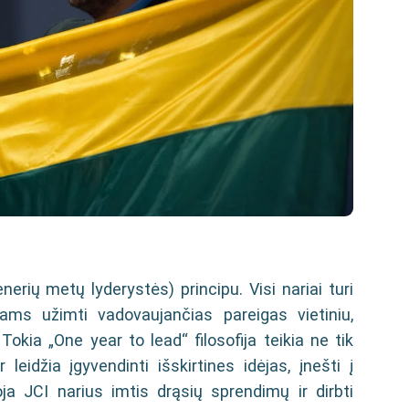
erių metų lyderystės) principu. Visi nariai turi
ams užimti vadovaujančias pareigas vietiniu,
Tokia „One year to lead“ filosofija teikia ne tik
eidžia įgyvendinti išskirtines idėjas, įnešti į
ja JCI narius imtis drąsių sprendimų ir dirbti