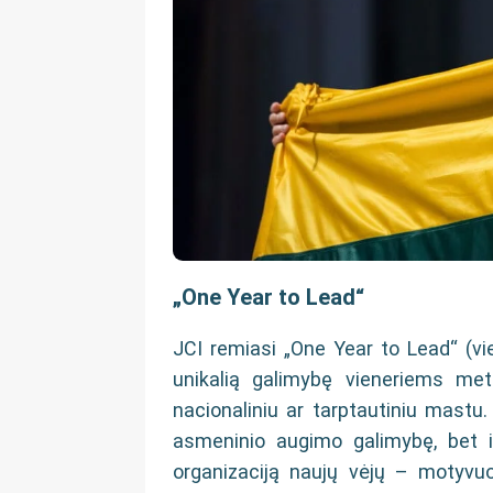
„One Year to Lead“
JCI remiasi „One Year to Lead“ (vien
unikalią galimybę vieneriems met
nacionaliniu ar tarptautiniu mastu. 
asmeninio augimo galimybę, bet ir l
organizaciją naujų vėjų – motyvuo