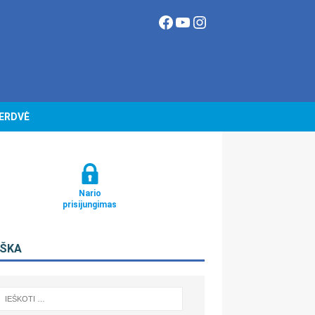
 ERDVĖ
Nario
prisijungimas
EŠKA