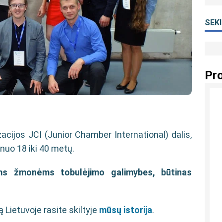
SEK
Pro
acijos JCI (Junior Chamber International) dalis,
s nuo 18 iki 40 metų.
ems žmonėms tobulėjimo galimybes, būtinas
ą Lietuvoje rasite skiltyje
mūsų istorija
.