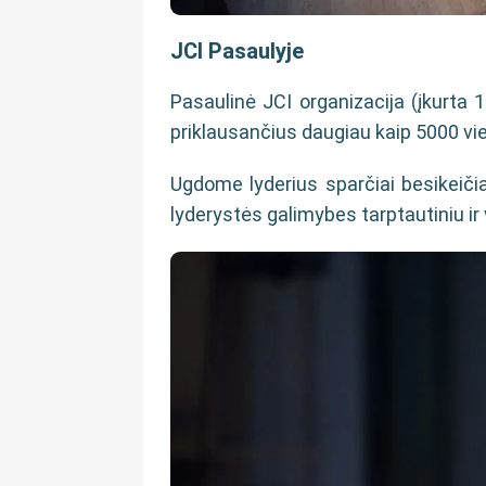
JCI Pasaulyje
Pasaulinė JCI organizacija (įkurta 19
priklausančius daugiau kaip 5000 viet
Ugdome lyderius sparčiai besikeiči
lyderystės galimybes tarptautiniu ir 