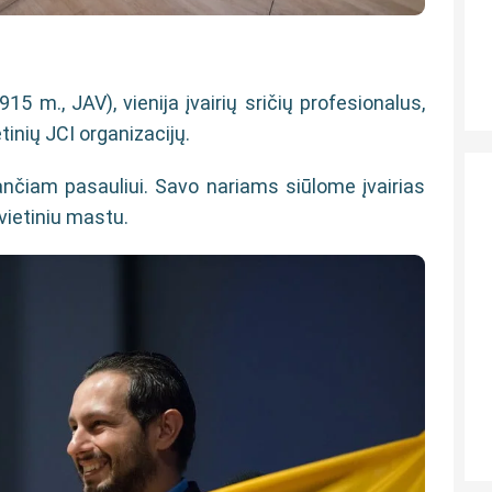
15 m., JAV), vienija įvairių sričių profesionalus,
inių JCI organizacijų.
ančiam pasauliui. Savo nariams siūlome įvairias
vietiniu mastu.