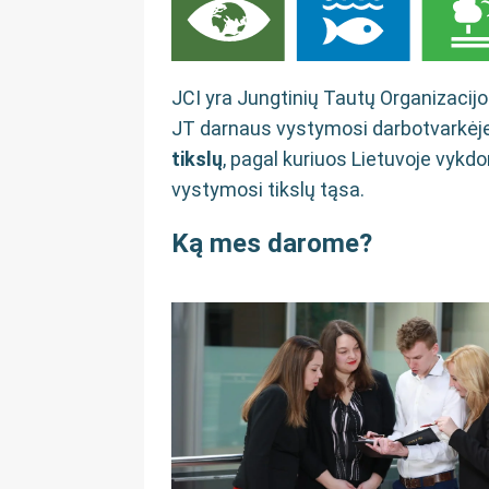
JCI yra Jungtinių Tautų Organizacijos
JT darnaus vystymosi darbotvarkėje 
tikslų
, pagal kuriuos Lietuvoje vyk
vystymosi tikslų tąsa.
Ką mes darome?