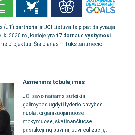
 (JT) partneriai ir JCI Lietuva taip pat dalyvauja
iki 2030 m., kurioje yra
17 darnaus vystymosi
dome projektus. Šis planas – Tūkstantmečio
Asmeninis tobulėjimas
JCI savo nariams suteikia
galimybes ugdyti lyderio savybes
nuolat organizuojamuose
mokymuose, skatinančiuose
pasitikėjimą savimi, savirealizaciją,