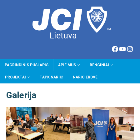
PAGRINDINIS PUSLAPIS
APIE MUS
RENGINIAI
PROJEKTAI
TAPK NARIU!
NARIO ERDVĖ
Galerija