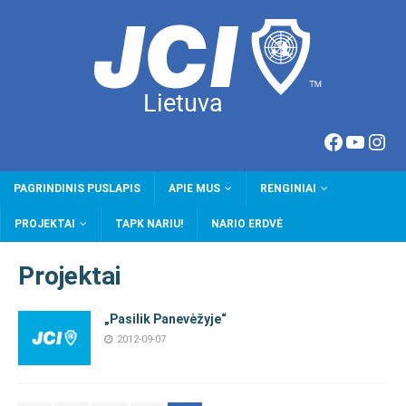
PAGRINDINIS PUSLAPIS
APIE MUS
RENGINIAI
PROJEKTAI
TAPK NARIU!
NARIO ERDVĖ
Projektai
„Pasilik Panevėžyje“
2012-09-07