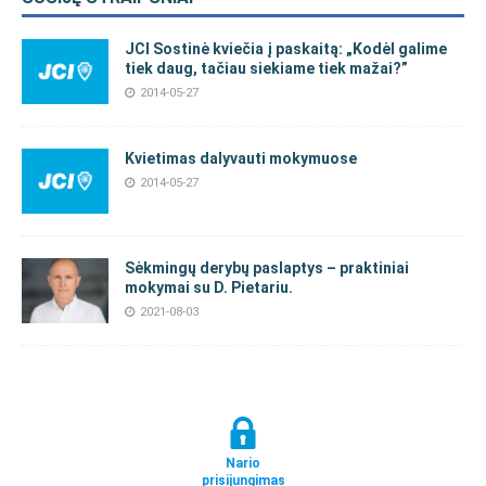
JCI Sostinė kviečia į paskaitą: „Kodėl galime
tiek daug, tačiau siekiame tiek mažai?”
2014-05-27
Kvietimas dalyvauti mokymuose
2014-05-27
Sėkmingų derybų paslaptys – praktiniai
mokymai su D. Pietariu.
2021-08-03
Nario
prisijungimas