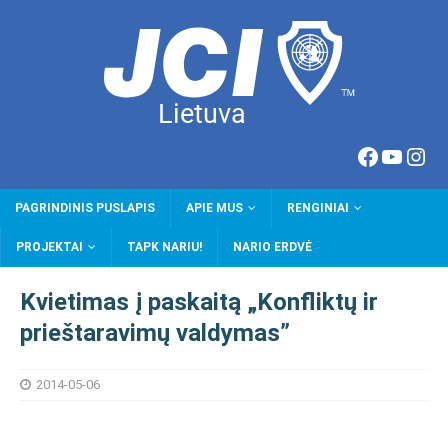
PAGRINDINIS PUSLAPIS
APIE MUS
RENGINIAI
PROJEKTAI
TAPK NARIU!
NARIO ERDVĖ
Kvietimas į paskaitą „Konfliktų ir
prieštaravimų valdymas”
2014-05-06